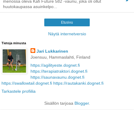
menossa oleva Kafi Future 582 -vaunu, joka oli ollut
huutokaupassa asuinkelpo...
Etusivu
Näytä internetversio
Tietoja minusta
Jari Lukkarinen
Joensuu, Hammaslahti, Finland
https://agilityeste.dognet.fi
https://terapiatraktori.dognet.fi
https://saunavaunu.dognet.fi
https://swallowtail.dognet.fi
https://rautakanki.dognet.fi
Tarkastele profiilia
Sisällön tarjoaa
Blogger
.