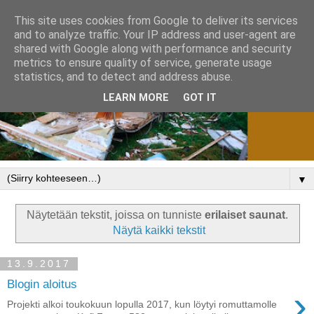
This site uses cookies from Google to deliver its services
and to analyze traffic. Your IP address and user-agent are
shared with Google along with performance and security
metrics to ensure quality of service, generate usage
statistics, and to detect and address abuse.
LEARN MORE
GOT IT
▼
Näytetään tekstit, joissa on tunniste
erilaiset saunat
.
Näytä kaikki tekstit
13.9.2017
Blogin aloitus
›
Projekti alkoi toukokuun lopulla 2017, kun löytyi romuttamolle