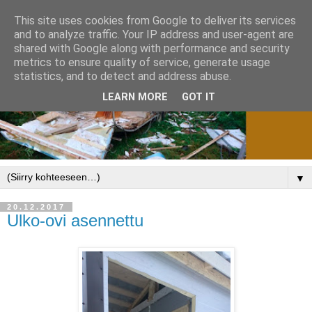
This site uses cookies from Google to deliver its services
and to analyze traffic. Your IP address and user-agent are
shared with Google along with performance and security
metrics to ensure quality of service, generate usage
statistics, and to detect and address abuse.
LEARN MORE
GOT IT
▼
20.12.2017
Ulko-ovi asennettu