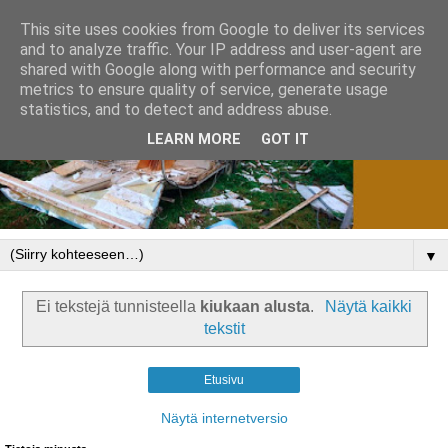
This site uses cookies from Google to deliver its services
and to analyze traffic. Your IP address and user-agent are
shared with Google along with performance and security
metrics to ensure quality of service, generate usage
statistics, and to detect and address abuse.
LEARN MORE
GOT IT
▼
Ei tekstejä tunnisteella
kiukaan alusta
.
Näytä kaikki
tekstit
Etusivu
Näytä internetversio